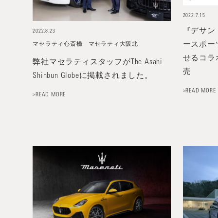
2022.7.15
『デサン
2022.8.23
ースポー
マセラティ心斎橋
マセラティ大阪北
せるコラ
弊社マセラティスタッフがThe Asahi
売
Shinbun Globeに掲載されました。
>READ MORE
>READ MORE