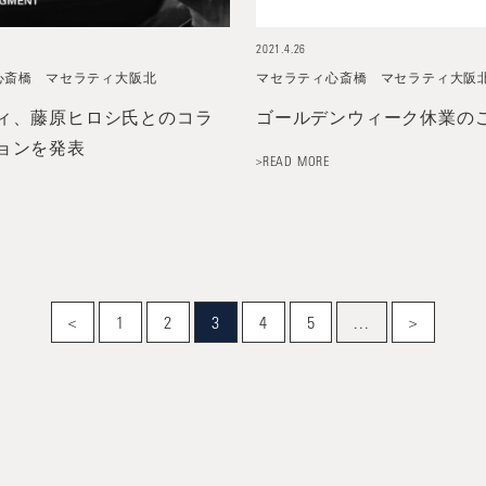
2021.4.26
心斎橋
マセラティ大阪北
マセラティ心斎橋
マセラティ大阪
ィ、藤原ヒロシ氏とのコラ
ゴールデンウィーク休業の
ョンを発表
>READ MORE
<
1
2
3
4
5
...
>