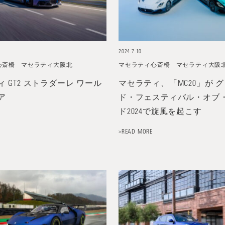
2024.7.10
心斎橋
マセラティ大阪北
マセラティ心斎橋
マセラティ大阪
 GT2 ストラダーレ ワール
マセラティ、「MC20」が 
ア
ド・フェスティバル・オブ
ド2024で旋風を起こす
>READ MORE