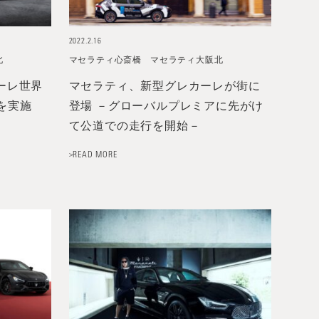
2022.2.16
北
マセラティ心斎橋
マセラティ大阪北
カーレ世界
マセラティ、新型グレカーレが街に
を実施
登場 －グローバルプレミアに先がけ
て公道での走行を開始－
>READ MORE