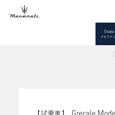
Osaka 
マセラティ
Grecale Mod
【試乗車】