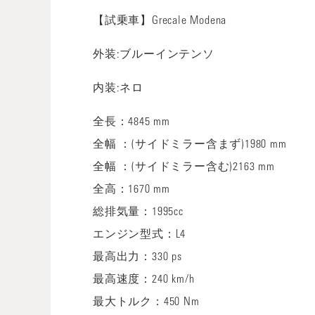
【試乗車】Grecale Modena
外装:ブルーインテンソ
内装:ネロ
全長：4845 mm
全幅 ：(サイドミラー含まず)1980 mm
全幅 ：(サイドミラー含む)2163 mm
全高：1670 mm
総排気量：1995cc
エンジン型式：
L4
最高出力：
330 ps
最高速度：
240 km/h
最大トルク：
450 Nm