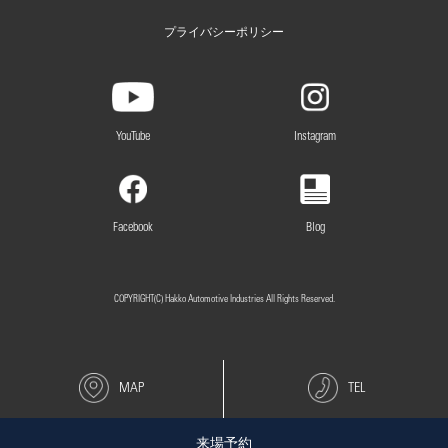
プライバシーポリシー
YouTube
Instagram
Facebook
Blog
COPYRIGHT(C) Hakko Automotive Industries All Rights Reserved.
MAP
TEL
来場予約