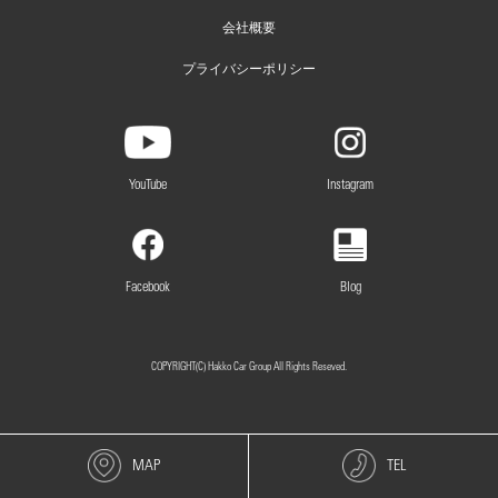
会社概要
プライバシーポリシー
YouTube
Instagram
Facebook
Blog
COPYRIGHT(C) Hakko Car Group All Rights Reseved.
MAP
TEL