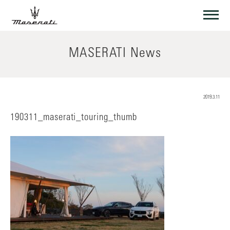
MASERATI News
2019.3.11
190311_maserati_touring_thumb